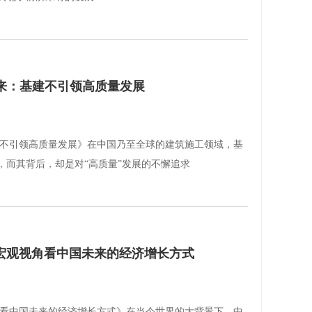
未来：基建不引领高质量发展
建不引领高质量发展》在中国乃至全球的建筑施工领域，基
，而其背后，却是对“高质量”发展的不懈追求
宏观视角看中国未来的经济增长方式
角看中国未来的经济增长方式》在当今世界的大背景下，中