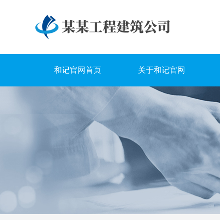
和记官网首页
关于和记官网