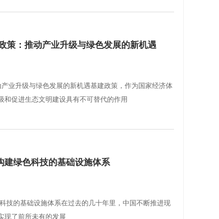
建政策：推动产业升级与绿色发展的新机遇
推动产业升级与绿色发展的新机遇基建政策，作为国家经济体
级和促进生态文明建设具有不可替代的作用
构建绿色科技的基础设施体系
色科技的基础设施体系在过去的几十年里，中国不断推进现
实现了前所未有的发展