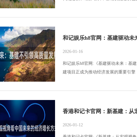
和记娱乐h8官网：基建驱动
2026-01-16
和记娱乐h8官网:《基建驱动未来：基
建项目正成为推动经济发展的重要引擎
香港和记卡官网：新基建：从
2026-01-12
香港和记卡官网:《新基建：从宏观视