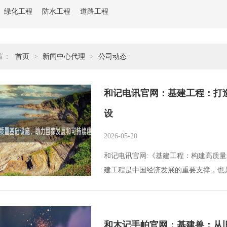
绿化工程
防水工程
道路工程
置：
首页
>
新闻中心代理
>
公司动态
和记电讯官网：基建工程：打
设
2026-05-20
和记电讯官网:《基建工程：构建高质
建工程是中国经济发展的重要支撑，也
和木记手帕官网：基建兽：从